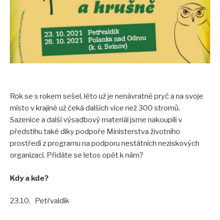
Akce pro veřejnost
Fotogalerie
Video
Tour de aleje
Ostatní
Rok se s rokem sešel, léto už je nenávratně pryč a na svoje
Ke stažení
místo v krajině už čeká dalších více než 300 stromů.
Informační materiály
Sazenice a další výsadbový materiál jsme nakoupili v
předstihu také díky podpoře Ministerstva životního
Publikace
prostředí z programu na podporu nestátních neziskových
Pro školy
organizací. Přidáte se letos opět k nám?
Seminář 2023
Kdy a kde?
VÝSTAVA Za starými stromy v Poodří
23.10. Petřvaldík
Tour de aleje 2023