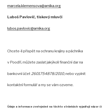
marcela.klemensova@arnika.org
Luboš Pavlovič, tiskový mluvčí
lubos.pavlovic@arnika.org
Chcete-li přispět na ochranu krajiny a páchníka
v Poodří, můžete zaslat jakýkoli finanční dar na
bankovní účet
2601754878/2010,
nebo vyplnit
kontaktní formulář a my se vám ozveme.
Údaje a informace zveřejněné na těchto stránkách
vyjadřují názor
či