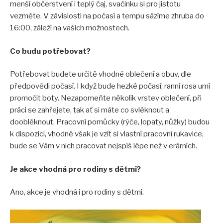
menší občerstvení i teplý čaj, svačinku si pro jistotu
vezměte. V závislosti na počasí a tempu sázíme zhruba do
16:00, záleží na vašich možnostech.
Co budu potřebovat?
Potřebovat budete určitě vhodné oblečení a obuv, dle
předpovědi počasí. I když bude hezké počasí, ranní rosa umí
promočit boty. Nezapomeňte několik vrstev oblečení, při
práci se zahřejete, tak ať si máte co svléknout a
doobléknout. Pracovní pomůcky (rýče, lopaty, nůžky) budou
k dispozici, vhodné však je vzít si vlastní pracovní rukavice,
bude se Vám v nich pracovat nejspíš lépe než v erárních.
Je akce vhodná pro rodiny s dětmi?
Ano, akce je vhodná i pro rodiny s dětmi.