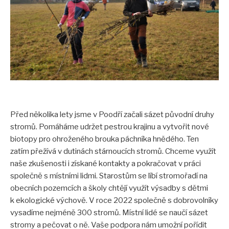
Akce pro veřejnost
Fotogalerie
Video
Tour de aleje
Ostatní
Ke stažení
Před několika lety jsme v Poodří začali sázet původní druhy
Informační materiály
stromů. Pomáháme udržet pestrou krajinu a vytvořit nové
Publikace
biotopy pro ohroženého brouka páchníka hnědého. Ten
zatím přežívá v dutinách stárnoucích stromů. Chceme využít
Pro školy
naše zkušenosti i získané kontakty a pokračovat v práci
Seminář 2023
společně s místními lidmi. Starostům se líbí stromořadí na
obecních pozemcích a školy chtějí využít výsadby s dětmi
VÝSTAVA Za starými stromy v Poodří
k ekologické výchově. V roce 2022 společně s dobrovolníky
Tour de aleje 2023
vysadíme nejméně 300 stromů. Místní lidé se naučí sázet
stromy a pečovat o ně. Vaše podpora nám umožní pořídit