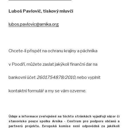
Luboš Pavlovič, tiskový mluvčí
lubos.pavlovic@arnika.org
Chcete-li přispět na ochranu krajiny a páchníka
v Poodří, můžete zaslat jakýkoli finanční dar na
bankovní účet
2601754878/2010,
nebo vyplnit
kontaktní formulář a my se vám ozveme.
Údaje a informace zveřejněné na těchto stránkách
vyjadřují názor
či
stanovisko pouze spolku Arnika -
Centrum pro podporu občanů
a
partnerů projektu.
Evropská komise není odpovědná za jakékoli