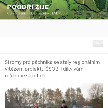
Přejít
POODŘÍ ŽIJE
k
Ochrana páchníka hnědého v EVL Poodří
obsahu
webu
Toggl
Stromy pro páchníka se staly regionálním
Titulní stránka
vítězem projektu ČSOB. I díky vám
Novinky
můžeme sázet dál!
Ochrana páchníka
Projektové území
Kdo je páchník hnědý?
O projektu