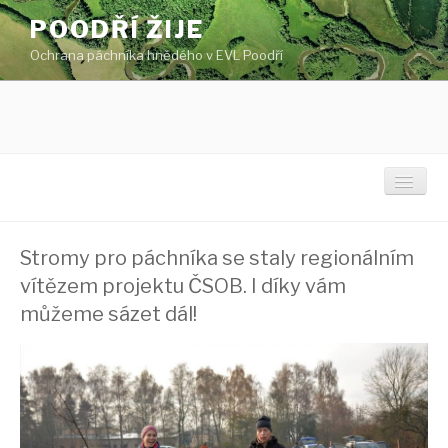
Přejít
POODŘÍ ŽIJE
k
Ochrana páchníka hnědého v EVL Poodří
obsahu
webu
Toggl
Stromy pro páchníka se staly regionálním
Titulní stránka
vítězem projektu ČSOB. I díky vám
Novinky
můžeme sázet dál!
Ochrana páchníka
Projektové území
Kdo je páchník hnědý?
O projektu