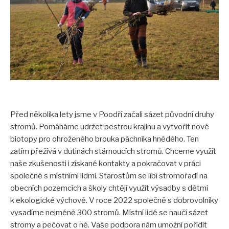
Akce pro veřejnost
Fotogalerie
Video
Tour de aleje
Ostatní
Ke stažení
Před několika lety jsme v Poodří začali sázet původní druhy
Informační materiály
stromů. Pomáháme udržet pestrou krajinu a vytvořit nové
Publikace
biotopy pro ohroženého brouka páchníka hnědého. Ten
zatím přežívá v dutinách stárnoucích stromů. Chceme využít
Pro školy
naše zkušenosti i získané kontakty a pokračovat v práci
Seminář 2023
společně s místními lidmi. Starostům se líbí stromořadí na
obecních pozemcích a školy chtějí využít výsadby s dětmi
VÝSTAVA Za starými stromy v Poodří
k ekologické výchově. V roce 2022 společně s dobrovolníky
Tour de aleje 2023
vysadíme nejméně 300 stromů. Místní lidé se naučí sázet
stromy a pečovat o ně. Vaše podpora nám umožní pořídit