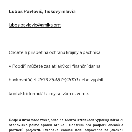
Luboš Pavlovič, tiskový mluvčí
lubos.pavlovic@arnika.org
Chcete-li přispět na ochranu krajiny a páchníka
v Poodří, můžete zaslat jakýkoli finanční dar na
bankovní účet
2601754878/2010,
nebo vyplnit
kontaktní formulář a my se vám ozveme.
Údaje a informace zveřejněné na těchto stránkách
vyjadřují názor
či
stanovisko pouze spolku Arnika -
Centrum pro podporu občanů
a
partnerů projektu.
Evropská komise není odpovědná za jakékoli